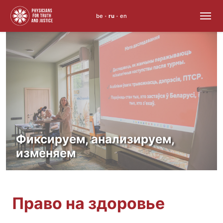
be
ru
en
•
•
Skip
to
content
Фиксируем, анализируем,
изменяем
Право на здоровье