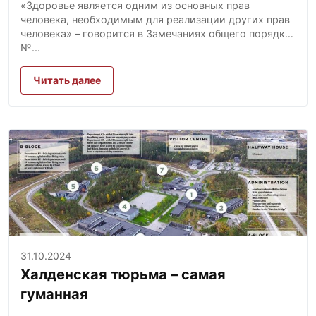
национальные стандарты и
«Здоровье является одним из основных прав
практика”
человека, необходимым для реализации других прав
человека» – говорится в Замечаниях общего порядка
№...
Читать далее
31.10.2024
Халденская тюрьма – самая
гуманная