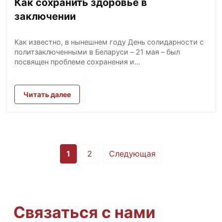
Как сохранить здоровье в
заключении
Как известно, в нынешнем году День солидарности с
политзаключенными в Беларуси – 21 мая – был
посвящен проблеме сохранения и...
Читать далее
Пагинация
1
2
Следующая
записей
Связаться с нами