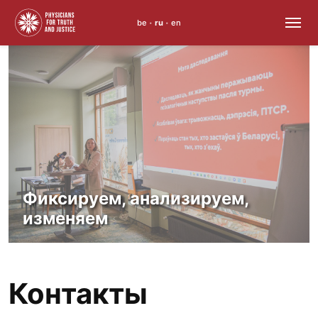
be
ru
en
•
•
Skip
to
content
Фиксируем, анализируем,
изменяем
Контакты