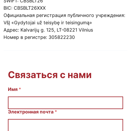
SWIFT: CBSBLT26
BIC: CBSBLT26XXX
Официальная регистрация публичного учреждения:
VšĮ «Gydytojai už teisybę ir teisingumą»
Адрес: Kalvarijų g. 125, LT-08221 Vilnius
Номер в регистре: 305822230
Связаться с нами
E
Имя
*
m
a
i
l
Электронная почта
*
И
м
я