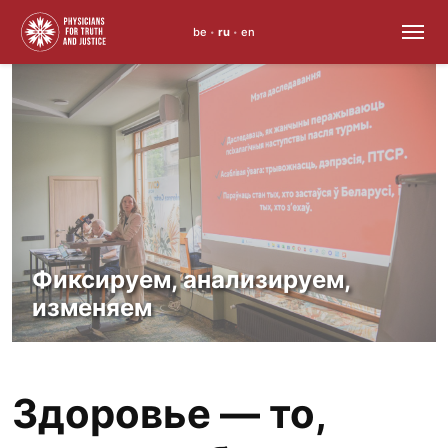
be
ru
en
•
•
Skip
to
content
Фиксируем, анализируем,
изменяем
Здоровье — то,