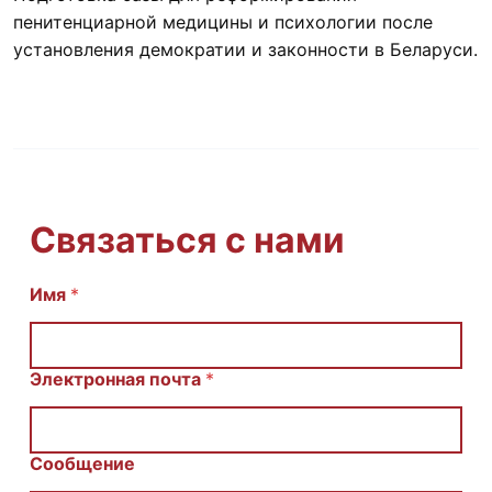
пенитенциарной медицины и психологии после
установления демократии и законности в Беларуси.
Связаться с нами
Имя
С
*
о
о
б
щ
Электронная почта
*
е
н
и
е
Сообщение
E