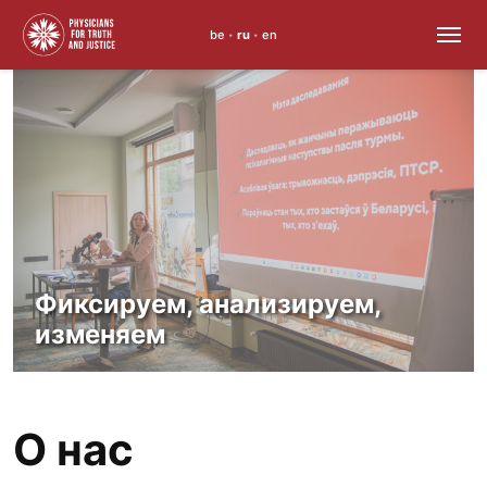
be
ru
en
•
•
Skip
to
content
Фиксируем, анализируем,
изменяем
О нас