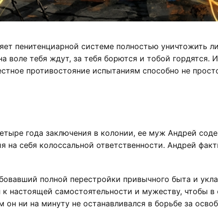
яет пенитенциарной системе полностью уничтожить л
 на воле тебя ждут, за тебя борются и тобой гордятся
естное противостояние испытаниям способно не просто
етыре года заключения в колонии, ее муж Андрей соде
 на себя колоссальной ответственности. Андрей факти
бовавший полной перестройки привычного быта и уклад
л к настоящей самостоятельности и мужеству, чтобы в
м он ни на минуту не останавливался в борьбе за осв