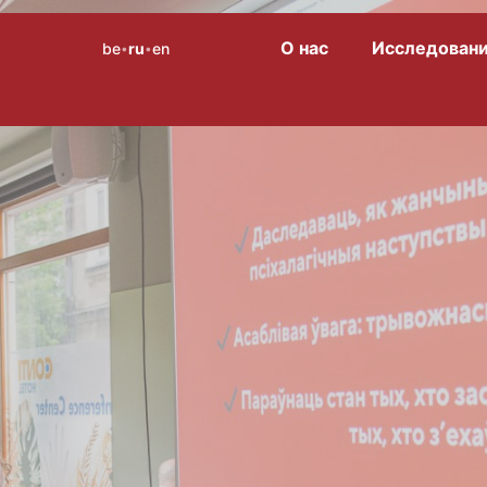
О нас
Исследован
be
ru
en
Menu
•
•