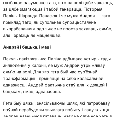
глыбокае разуменне таго, што на волі цябе чакаюць,
за цябе змагаюцца і табой ганарацца. Гісторыя
Паліны Шарэнда-Панасюк і яе мужа Андрэя — гэта
прыклад таго, як супольнае супрацьстаянне
выпрабаванням здольнае не проста захаваць сям’ю,
але і зрабіць яе мацнейшай.
Андрэй і бацька, і маці
Пакуль палітвязынка Паліна адбывала чатыры гады
зняволення ў калоніі, яе муж Андрэй утрымліваў
сям’ю на волі. Для яго гэта быў час сур’ёзнай
трансфармацыі і прыняцця на сябе каласальнай
адказнасці. Андрэй фактычна стаў для іх дзяцей і
бацькам, і маці адначасова.
Гэта быў цяжкі, знясільваючы шлях, які патрабаваў
поўнай перабудовы звыклага побыту і ладу жыцця.
Андрэй навучыўся гатаваць, узяў на сябе ўсе хатнія