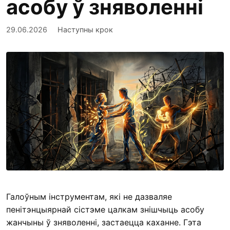
асобу ў зняволенні
29.06.2026
Наступны крок
Галоўным інструментам, які не дазваляе
пенітэнцыярнай сістэме цалкам знішчыць асобу
жанчыны ў зняволенні, застаецца каханне. Гэта