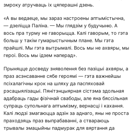
змроку атручваць іх цяперашні дзень.
«А вы ведаеце, мы зараз настроены аптымістычна,
— дзеліцца Паліна. — Мы глядзім у будучыню. А
вось пра турму не гаворыцца. Калі гаворым, то гэта
больш у такім гумарыстычным плане. Мы гэта
прайшлі. Мы гэта вытрымалі. Вось мы не ахвяры, мы
героі. Вось мы ідзем наперад».
Прыняцце досведу зняволення без пазіцыі ахвяры, а
праз асэнсаванне сябе героямі — гэта важнейшы
псіхалагічны крок на шляху да паспяховай
рэсацыялізацыі. Пянітэнцыярная сістэма здольная
адабраць гады фізічнай свабоды, але яна бяссільная
супраць супольнага аптымізму, вернасці і кахання.
Калі людзі змагаюцца адзін за аднаго, яны не проста
праходзяць праз выпрабаванні, а ствараюць
трывалы эмацыйны падмурак для вяртання да