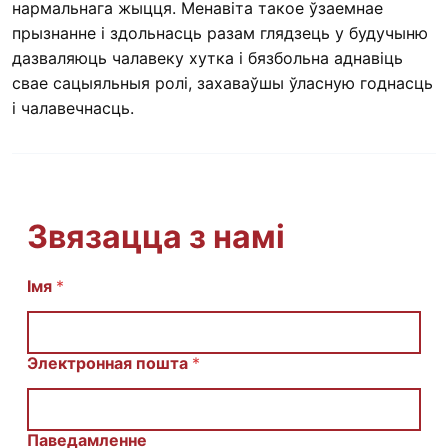
нармальнага жыцця. Менавіта такое ўзаемнае
прызнанне і здольнасць разам глядзець у будучыню
дазваляюць чалавеку хутка і бязбольна аднавіць
свае сацыяльныя ролі, захаваўшы ўласную годнасць
і чалавечнасць.
Звязацца з намі
Імя
С
*
о
о
б
щ
Электронная пошта
*
е
н
и
е
Паведамленне