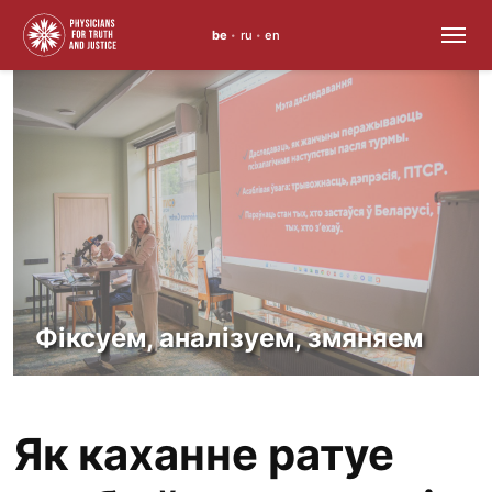
be
ru
en
•
•
Перайсці
да
змесціва
Фіксуем, аналізуем, змяняем
Як каханне ратуе