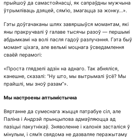
прыйшоў да самастойнасці, як сапраўдны мужчына
ўтрымліваць дзяцей, сям’ю, змагацца за жонку…».
Гэты доўгачаканы шлях завяршыўся момантам, які
яны пракручвалі ў галаве тысячы разоў — першымі
абдымкамі на волі пасля гадоў разлучэння. Гэта быў
момант ціхага, але вельмі моцнага ўсведамлення
сваёй перамогі:
«Проста глядзелі адзін на аднаго. Так абняліся,
канешне, сказалі: “Ну што, мы вытрымалі ўсё? Мы
прайшлі, мы зноў разам”».
Мы настроены аптымістычна
Вяртанне да сумеснага жыцця патрабуе сіл, але
Паліна і Андрэй прынцыпова адмаўляюцца ад
пазіцыі пакутнікаў. Зняволенне і калонія засталіся ў
мінулым, і сям’я свядома не дазваляе перажытаму