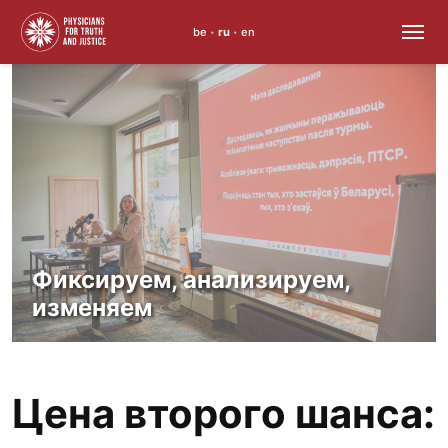
be
ru
en
•
•
Skip
to
content
Фиксируем, анализируем,
изменяем
Цена второго шанса: