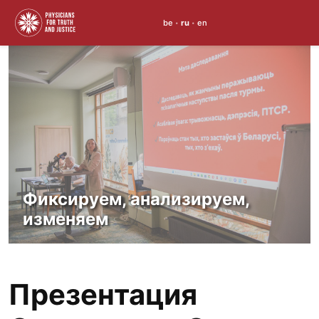
be
ru
en
•
•
Skip
to
content
Фиксируем, анализируем,
изменяем
Презентация