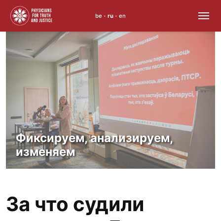
be
ru
en
•
•
Skip
to
content
Фиксируем, анализируем,
изменяем
За что судили