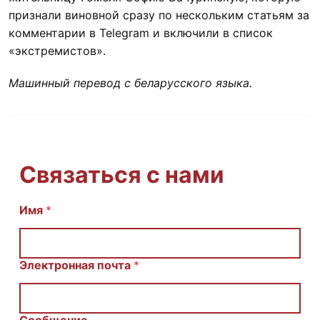
признали виновной сразу по нескольким статьям за
комментарии в Telegram и включили в список
«экстремистов».
Машинный перевод с беларусского языка.
Связаться с нами
Имя
С
*
о
о
б
щ
Электронная почта
*
е
н
и
е