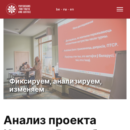
be
ru
en
•
•
Skip
to
content
Фиксируем, анализируем,
изменяем
Анализ проекта