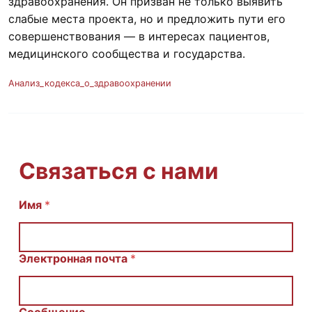
здравоохранения. Он призван не только выявить
слабые места проекта, но и предложить пути его
совершенствования — в интересах пациентов,
медицинского сообщества и государства.
Анализ_кодекса_о_здравоохранении
Связаться с нами
Имя
E
*
m
a
i
l
Электронная почта
*
И
м
я
С