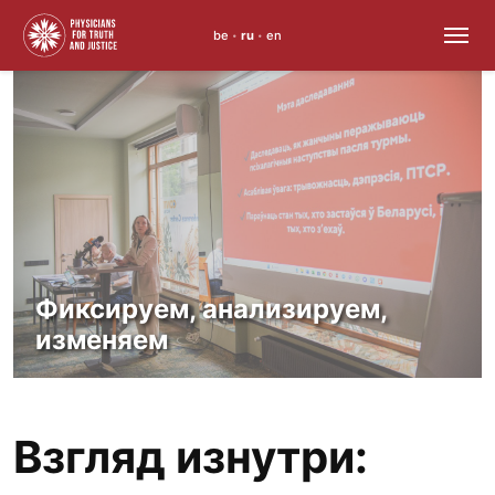
be
ru
en
•
•
Skip
to
content
Фиксируем, анализируем,
изменяем
Взгляд изнутри: