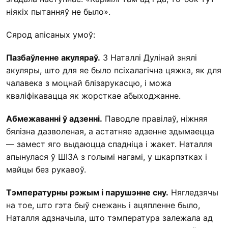
ніякіх пытанняў не было».
Сярод апісаных умоў:
Пазбаўленне акуляраў.
З Наталлі Дулінай знялі
акуляры, што для яе было псіхалагічна цяжка, як для
чалавека з моцнай блізарукасцю, і можа
кваліфікавацца як жорсткае абыходжанне.
Абмежаванні ў адзенні.
Паводле правілаў, ніжняя
бялізна дазволеная, а астатняе адзенне здымаецца
— замест яго выдаюцца спадніца і жакет. Наталля
апынулася ў ШІЗА з голымі нагамі, у шкарпэтках і
майцы без рукавоў.
Тэмпературны рэжым і парушэнне сну.
Нягледзячы
на тое, што гэта быў снежань і ацяпленне было,
Наталля адзначыла, што тэмпература залежала ад