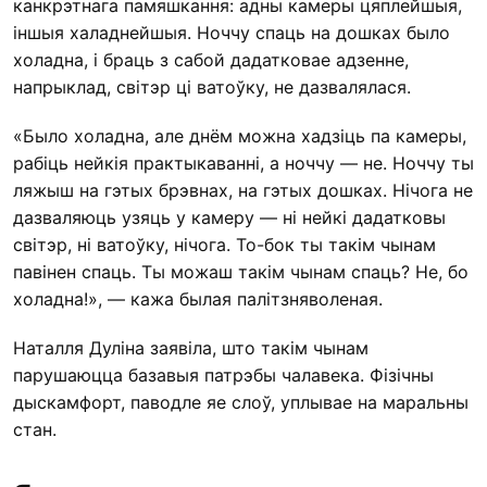
канкрэтнага памяшкання: адны камеры цяплейшыя,
іншыя халаднейшыя. Ноччу спаць на дошках было
холадна, і браць з сабой дадатковае адзенне,
напрыклад, світэр ці ватоўку, не дазвалялася.
«Было холадна, але днём можна хадзіць па камеры,
рабіць нейкія практыкаванні, а ноччу — не. Ноччу ты
ляжыш на гэтых брэвнах, на гэтых дошках. Нічога не
дазваляюць узяць у камеру — ні нейкі дадатковы
світэр, ні ватоўку, нічога. То-бок ты такім чынам
павінен спаць. Ты можаш такім чынам спаць? Не, бо
холадна!», — кажа былая палітзняволеная.
Наталля Дуліна заявіла, што такім чынам
парушаюцца базавыя патрэбы чалавека. Фізічны
дыскамфорт, паводле яе слоў, уплывае на маральны
стан.