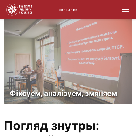
be
ru
en
•
•
Перайсці
да
змесціва
Фіксуем, аналізуем, змяняем
Погляд знутры: