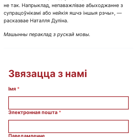
не так. Напрыклад, непаважлівае абыходжанне з
супрацоўнікамі або нейкія яшчэ іншыя рэчы», —
расказвае Наталля Дуліна.
Машынны пераклад з рускай мовы.
Звязацца з намі
Імя
С
*
о
о
б
щ
Электронная пошта
*
е
н
и
е
Паведамленне