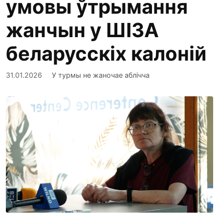
умовы ўтрымання
жанчын у ШІЗА
беларусскіх калоній
31.01.2026
У турмы не жаночае аблічча