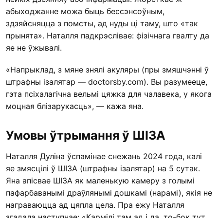
абыходжанне можа быць бессэнсоўным,
здзяйсняцца з помсты, ад нуды ці таму, што «так
прынята». Наталля падкрэслівае: фізічнага гвалту да
яе не ўжывалі.
«Напрыклад, з мяне знялі акуляры (пры змяшчэнні ў
штрафны ізалятар — doctorsby.com). Вы разумееце,
гэта псіхалагічна вельмі цяжка для чалавека, у якога
моцная блізарукасць», — кажа яна.
Умовы ўтрымання ў ШІЗА
Наталля Дуліна ўспамінае снежань 2024 года, калі
яе змясцілі ў ШІЗА (штрафны ізалятар) на 5 сутак.
Яна апісвае ШІЗА як маленькую камеру з голымі
пафарбаванымі драўлянымі дошкамі (нарамі), якія не
награваюцца ад цяпла цела. Пра ежу Наталля
згадала наступнае: «Кармілі там ад і да, то-бок тут