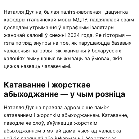
Наталля Дуліна, былая палітзняволеная і дацэнтка
кафедры італьянскай мовы МДЛУ, падзялілася сваім
досведам утрымання ў штрафным ізалятары
жаночай калоніі ў снежні 2024 года. Яе гісторыя —
гэта погляд знутры на тое, як парушаюцца базавыя
чалавечыя патрэбы і як жанчыны ў беларусскіх
калоніях вымушаныя выжываць ва ўмовах, якія
цяжка назваць чалавечымі.
Катаванне і жорсткае
абыходжанне — у чым розніца
Наталля Дуліна правяла адрозненне паміж
катаваннем і жорсткім абыходжаннем. Катаванне,
паводле яе слоў, з’яўляецца жорсткім
абыходжаннем з мэтай дамагчыся ад чалавека
нейкіх дзеянняў або інфармацыі. Жорсткае ж