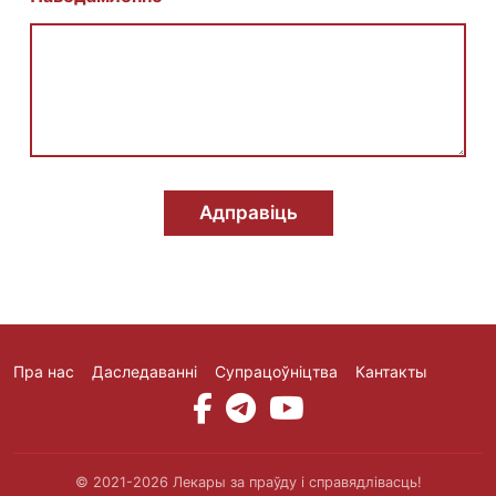
E
m
a
i
l
И
м
я
Адправіць
Пра нас
Даследаванні
Супрацоўніцтва
Кантакты
Social Media
© 2021-2026 Лекары за праўду і справядлівасць!