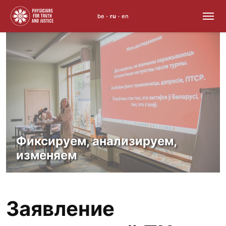
be
ru
en
•
•
Skip
to
content
Фиксируем, анализируем,
изменяем
Заявление