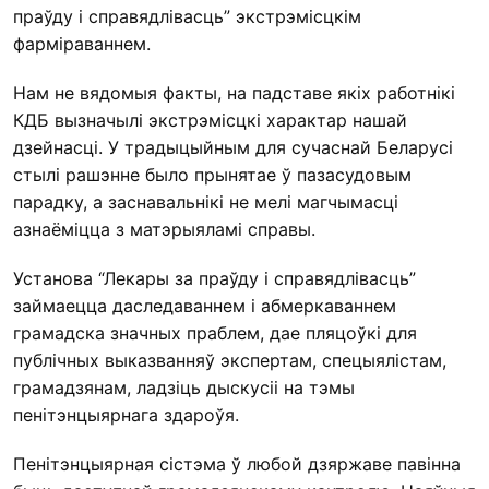
праўду і справядлівасць” экстрэмісцкім
фарміраваннем.
Нам не вядомыя факты, на падставе якіх работнікі
КДБ вызначылі экстрэмісцкі характар нашай
дзейнасці. У традыцыйным для сучаснай Беларусі
стылі рашэнне было прынятае ў пазасудовым
парадку, а заснавальнікі не мелі магчымасці
азнаёміцца з матэрыяламі справы.
Установа “Лекары за праўду і справядлівасць”
займаецца даследаваннем і абмеркаваннем
грамадска значных праблем, дае пляцоўкі для
публічных выказванняў экспертам, спецыялістам,
грамадзянам, ладзіць дыскусіі на тэмы
пенітэнцыярнага здароўя.
Пенітэнцыярная сістэма ў любой дзяржаве павінна