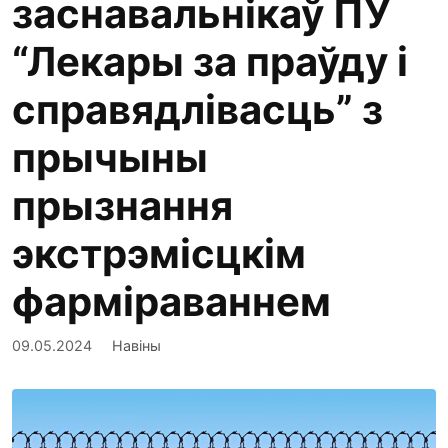
заснавальнікаў ПУ
“Лекары за праўду і
справядлівасць” з
прычыны
прызнання
экстрэмісцкім
фарміраваннем
09.05.2024
Навіны