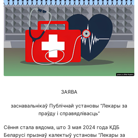
ЗАЯВА
заснавальнікаў Публічнай установы “Лекары за
праўду і справядлівасць”
Сёння стала вядома, што 3 мая 2024 года КДБ
Беларусі прызнаў калектыў установы “Лекары за