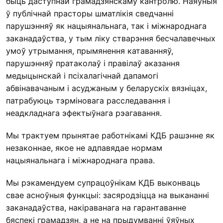
быць даступнай грамадзянскаму кантролю. Наяўныя
ў публічнай прасторы шматлікія сведчанні
парушэнняў як нацыянальнага, так і міжнароднага
заканадаўства, у тым ліку стварэння бесчалавечных
умоў утрымання, прымянення катаванняў,
парушэнняў пратаколаў і правілаў аказання
медыцынскай і псіхалагічнай дапамогі
абвінавачаным і асуджаным у беларускіх вязніцах,
патрабуюць тэрміновага расследавання і
неадкладнага эфектыўнага рэагавання.
Мы трактуем прынятае работнікамі КДБ рашэнне як
незаконнае, якое не адпавядае нормам
нацыянальнага і міжнароднага права.
Мы рэкамендуем супрацоўнікам КДБ выконваць
свае асноўныя функцыі: засяродзіцца на выкананні
заканадаўства, накіраванага на гарантаванне
бяспекі грамадзян, а не на прыдумванні ўяўных