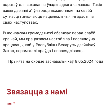
ворагаў для захавання ўлады аднаго чалавека. Такія
вашы дзеянні з’яўляюцца незаконнымі па сваёй
сутнасці і знішчаюць нацыянальныя інтарэсы па
сваіх наступствах.
Выконваючы грамадзянскі абавязак перад сваёй
краінай, мы працягваем настойліва і паслядоўна
працаваць, каб у Рэспубліцы Беларусь дзейнічаў
Закон, перамагалі праўда і справядлівасць.
Прынята на сходзе заснавальнікаў 8.05.2024 года
Звязацца з намі
Імя
И
*