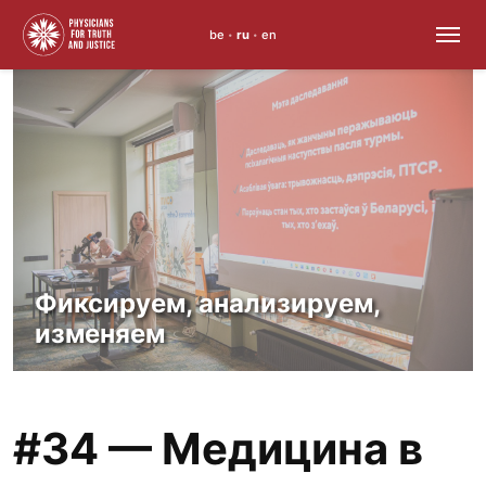
be
ru
en
•
•
Skip
to
content
Фиксируем, анализируем,
изменяем
#34 — Медицина в