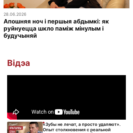
28.06.2026
Апошняя ноч і першыя абдымкі: як
руйнуецца шкло паміж мінулым і
будучыняй
Відэа
«Зубы не лечат, а просто удаляют».
Опыт столкновения с реальной