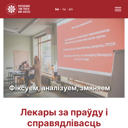
be
ru
en
•
•
Перайсці
да
змесціва
Права на з
прывілей,
 аналізуем, змяняем
а норма
Лекары за праўду і
справядлівасць