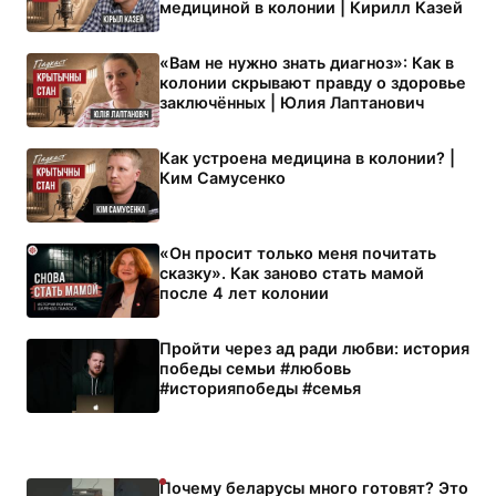
медициной в колонии | Кирилл Казей
«Вам не нужно знать диагноз»: Как в
колонии скрывают правду о здоровье
заключённых | Юлия Лаптанович
Как устроена медицина в колонии? |
Ким Самусенко
«Он просит только меня почитать
сказку». Как заново стать мамой
после 4 лет колонии
Пройти через ад ради любви: история
победы семьи #любовь
#историяпобеды #семья
Как женщина боролась в женской
колонии
Почему беларусы много готовят? Это