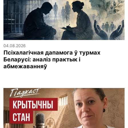
04.08.2026
Псіхалагічная дапамога ў турмах
Беларусі: аналіз практык і
абмежаванняў