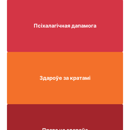
Псіхалагічная дапамога
Здароўе за кратамі