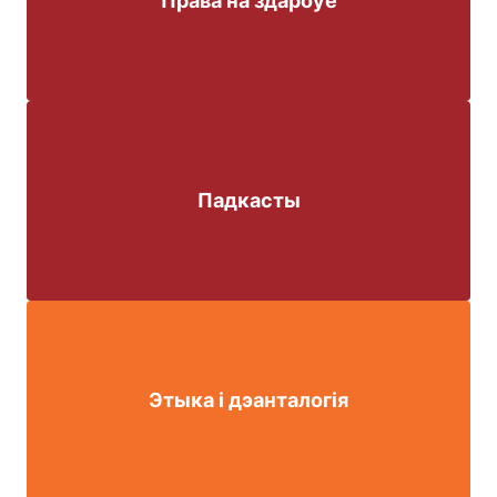
Права на здароўе
Падкасты
Этыка і дэанталогія