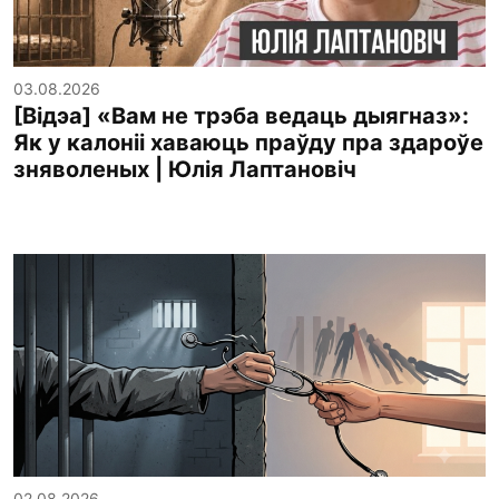
03.08.2026
[Відэа] «Вам не трэба ведаць дыягназ»:
Як у калоніі хаваюць праўду пра здароўе
зняволеных | Юлія Лаптановіч
02.08.2026