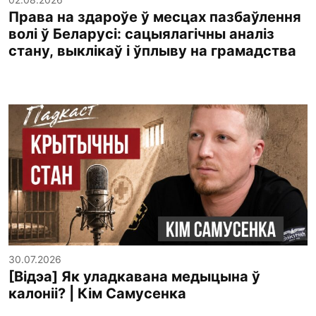
Права на здароўе ў месцах пазбаўлення
волі ў Беларусі: сацыялагічны аналіз
стану, выклікаў і ўплыву на грамадства
30.07.2026
[Відэа] Як уладкавана медыцына ў
калоніі? | Кім Самусенка