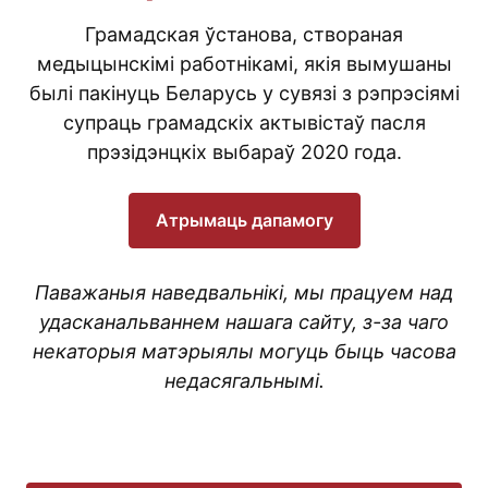
Грамадская ўстанова, створаная
медыцынскімі работнікамі, якія вымушаны
былі пакінуць Беларусь у сувязі з рэпрэсіямі
супраць грамадскіх актывістаў пасля
прэзідэнцкіх выбараў 2020 года.
Атрымаць дапамогу
Паважаныя наведвальнікі, мы працуем над
удасканальваннем нашага сайту, з-за чаго
некаторыя матэрыялы могуць быць часова
недасягальнымі.