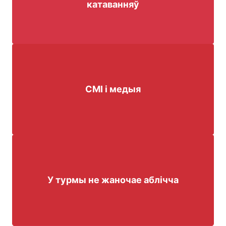
катаванняў
СМІ і медыя
У турмы не жаночае аблічча