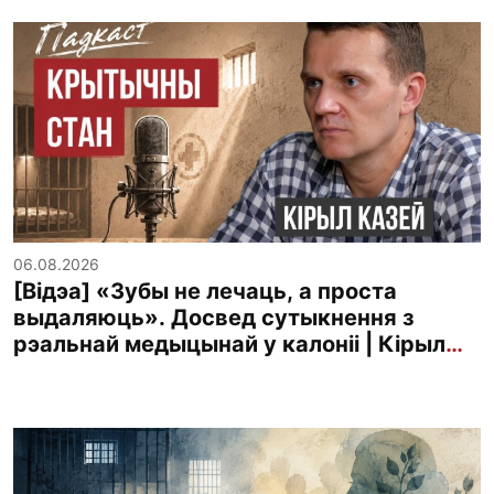
06.08.2026
[Відэа] «Зубы не лечаць, а проста
выдаляюць». Досвед сутыкнення з
рэальнай медыцынай у калоніі | Кірыл
Казей