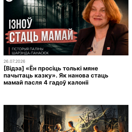
26.07.2026
[Відэа] «Ён просіць толькі мяне
пачытаць казку». Як нанова стаць
мамай пасля 4 гадоў калоніі