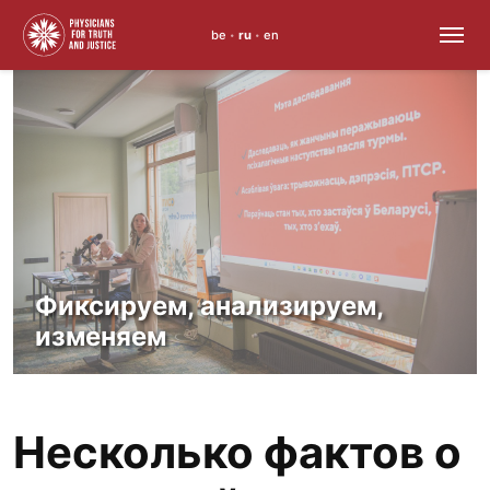
be
ru
en
•
•
Skip
to
content
Фиксируем, анализируем,
изменяем
Несколько фактов о