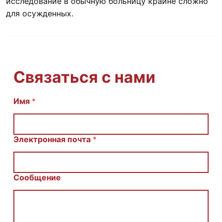
исследование в обычную больницу крайне сложно
для осужденных.
Связаться с нами
Имя
С
*
о
о
б
щ
Электронная почта
*
е
н
и
е
Сообщение
И
м
я
E