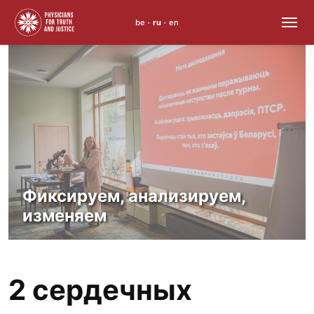
be
ru
en
•
•
Skip
to
content
Фиксируем, анализируем,
изменяем
2 сердечных