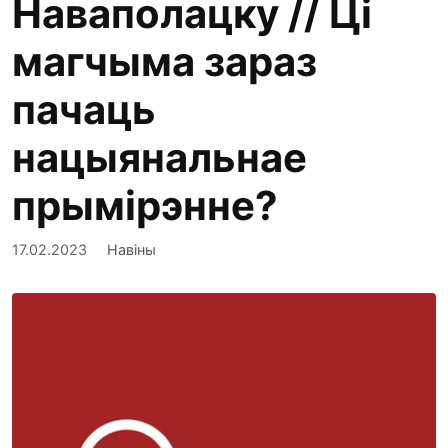
Наваполацку // Ці
магчыма зараз
пачаць
нацыянальнае
прымірэнне?
17.02.2023
Навіны