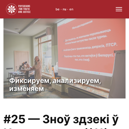
be
ru
en
•
•
Skip
to
content
Фиксируем, анализируем,
изменяем
#25 — Зноў здзекі ў