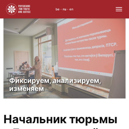
be
ru
en
•
•
Skip
to
content
Фиксируем, анализируем,
изменяем
Начальник тюрьмы