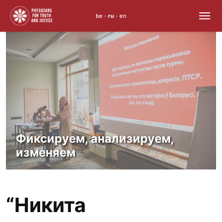
be
ru
en
•
•
Skip
to
content
Фиксируем, анализируем,
изменяем
“Никита