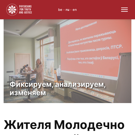
be
ru
en
•
•
Skip
to
content
Фиксируем, анализируем,
изменяем
Жителя Молодечно