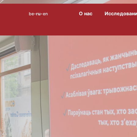
О нас
Исследован
be
ru
en
Menu
•
•