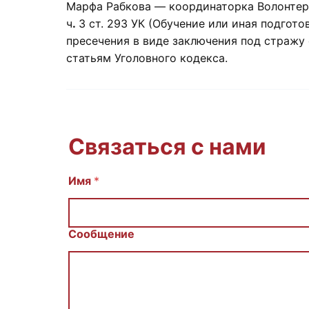
Марфа Рабкова — координаторка Волонтерс
ч
.
3 ст. 293 УК (Обучение или иная подгот
пресечения в виде заключения под стражу е
статьям Уголовного кодекса.
Связаться с нами
И
Имя
*
м
я
E
m
Сообщение
a
i
l
С
о