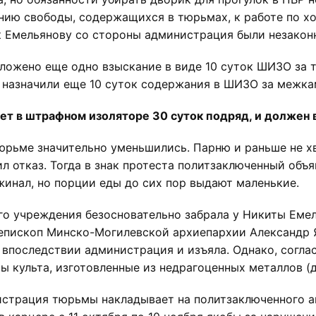
ию свободы, содержащихся в тюрьмах, к работе по хо
к Емельянову со стороны администрация были незакон
ложено еще одно взыскание в виде 10 суток ШИЗО за то
у назначили еще 10 суток содержания в ШИЗО за межка
т в штрафном изоляторе 30 суток подряд, и должен 
юрьме значительно уменьшились. Парню и раньше не хв
 отказ. Тогда в знак протеста политзаключенный объяв
жинал, но порции еды до сих пор выдают маленькие.
го учреждения безосновательно забрала у Никиты Емел
епископ Минско-Могилевской архиепархии Александр 
 впоследствии администрация и изъяла. Однако, согла
 культа, изготовленные из недрагоценных металлов (д
нистрация тюрьмы накладывает на политзаключенного а