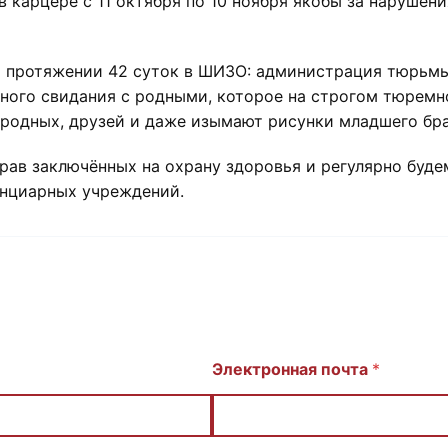
в карцере с 11 октября по 10 ноября якобы за нарушен
 протяжении 42 суток в ШИЗО: администрация тюрьмы 
ного свидания с родными, которое на строгом тюремн
 родных, друзей и даже изымают рисунки младшего бра
ав заключённых на охрану здоровья и регулярно буде
енциарных учреждений.
Электронная почта
*