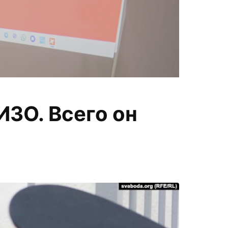
П
ИЗО. Всего он
меняем
а