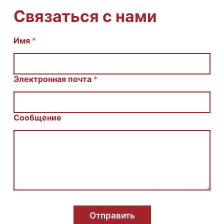
Связаться с нами
Имя
E
*
m
a
i
l
Электронная почта
*
И
м
я
С
Сообщение
о
о
б
щ
е
н
и
е
Отправить