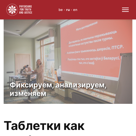
be
ru
en
•
•
Skip
to
content
Фиксируем, анализируем,
изменяем
Таблетки как