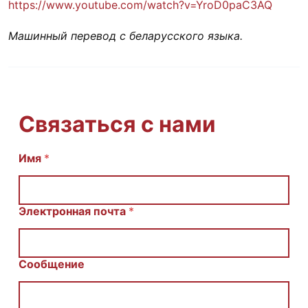
https://www.youtube.com/watch?v=YroD0paC3AQ
Машинный перевод с беларусского языка.
Связаться с нами
И
Имя
*
м
я
С
о
Электронная почта
*
о
б
щ
е
Сообщение
н
и
е