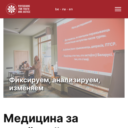
be
ru
en
•
•
Skip
to
content
Фиксируем, анализируем,
изменяем
Медицина за