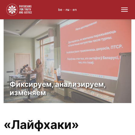
be
ru
en
•
•
Skip
to
content
Фиксируем, анализируем,
изменяем
«Лайфхаки»