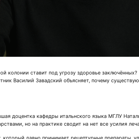
ой колонии ставит под угрозу здоровье заключённых?
итник Василий Завадский объясняет, почему существу
вшая доцентка кафедры итальнского языка МГЛУ Натал
ствами, но на практике сводит на нет все усилия леч
ку, который давно принимает рецептурные препараты, у