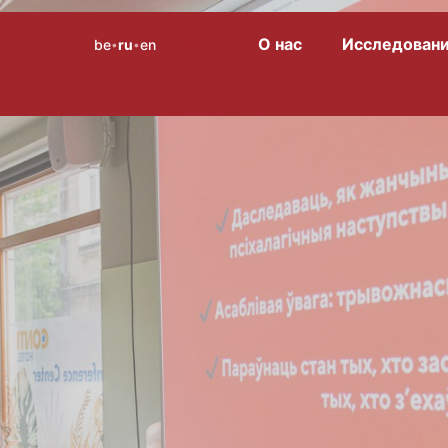
О нас
Исследован
be
ru
en
Menu
•
•