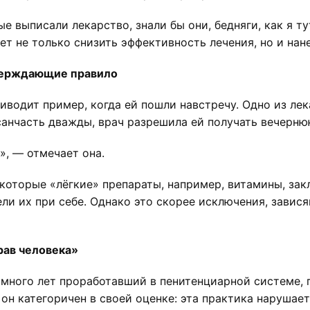
ые выписали лекарство, знали бы они, бедняги, как я т
т не только снизить эффективность лечения, но и нан
верждающие правило
иводит пример, когда ей пошли навстречу. Одно из ле
санчасть дважды, врач разрешила ей получать вечерню
», — отмечает она.
екоторые «лёгкие» препараты, например, витамины, за
ли их при себе. Однако это скорее исключения, завис
рав человека»
много лет проработавший в пенитенциарной системе, п
он категоричен в своей оценке: эта практика нарушает