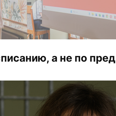
оровье — не приви
списанию, а не по пре