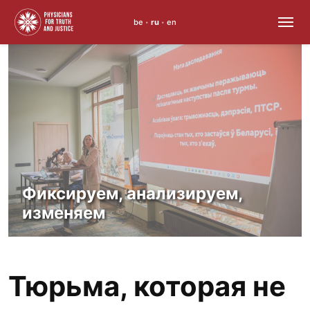
be
ru
en
•
•
Skip
to
content
Фиксируем, анализируем,
изменяем
Тюрьма, которая не