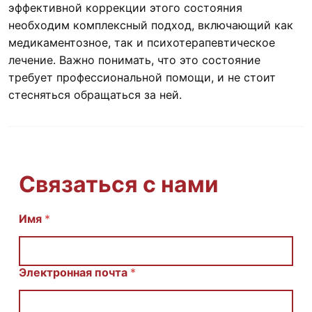
эффективной коррекции этого состояния
необходим комплексный подход, включающий как
медикаментозное, так и психотерапевтическое
лечение. Важно понимать, что это состояние
требует профессиональной помощи, и не стоит
стесняться обращаться за ней.
Связаться с нами
И
Имя
*
м
я
E
m
Электронная почта
*
a
i
l