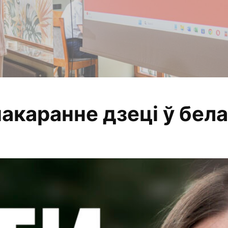
акаранне дзеці ў бел
 анализируем, из