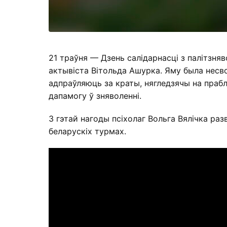
21 траўня — Дзень салідарнасці з палітзняв
актывіста Вітольда Ашурка. Яму была несв
адпраўляюць за краты, нягледзячы на праб
дапамогу ў зняволенні.
З гэтай нагоды псіхолаг Вольга Вялічка ра
беларускіх турмах.