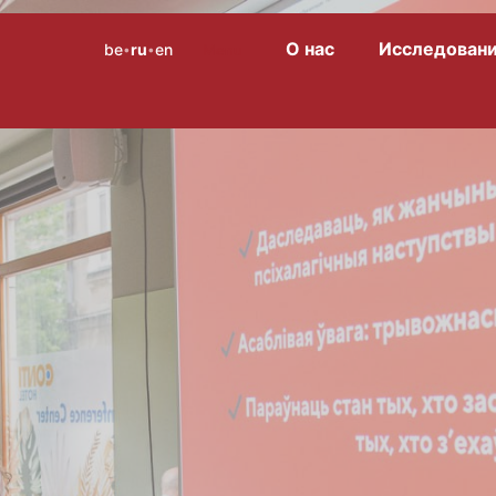
О нас
Исследован
be
ru
en
Menu
•
•