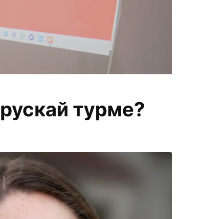
П
арускай турме?
меняем
а