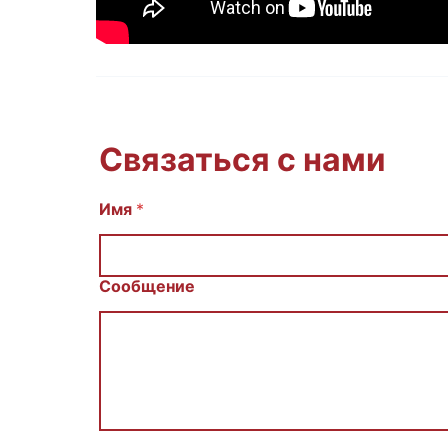
Связаться с нами
Имя
С
*
о
о
б
щ
Сообщение
е
н
и
е
E
m
a
i