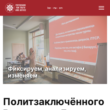
be
ru
en
•
•
Skip
to
content
Фиксируем, анализируем,
изменяем
Политзаключённого