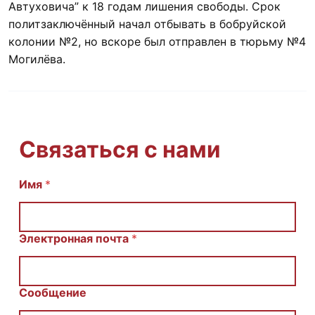
Автуховича” к 18 годам лишения свободы. Срок
политзаключённый начал отбывать в бобруйской
колонии №2, но вскоре был отправлен в тюрьму №4
Могилёва.
Связаться с нами
Имя
С
*
о
о
б
щ
Электронная почта
*
е
н
и
е
Сообщение
E