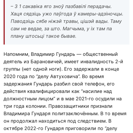
– З 1 сакавіка яго зноў пазбавілі перадачы.
Хаця сядзіць ужо паўгода ў камеры-адзіночцы.
Паводзіць сябе ніжэй травы, цішэй вады. Таму
сам не ведае, за што. Магчыма, у іх там па
плану штосьці такое бывае.
Напомним, Владимир Гундарь — общественный
деятель из Барановичей, имеет инвалидность 2-й
группы (нет одной ноги). Его задержали в конце
2020 года по “делу Автуховича”. Во время
задержания Гундарь разбил свой телефон, его
действия квалифицировали как “насилие над
должностным лицом” и в мае 2021-го осудили на
три года колонии. Правозащитники признали
Владимира Гундаря политзаключённым. В то время
он продолжал находиться под следствием. В
октябре 2022-го Гундаря приговорили по “делу