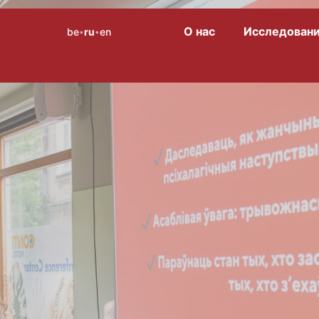
О нас
Исследован
be
ru
en
Menu
•
•