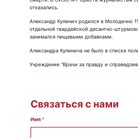
отказались.
Александр Кулинич родился в Молодечно 11
отдельной гвардейской десантно-штурмово
занимался пищевыми добавками.
Александра Кулинича не было в списке пол
Учреждение “Врачи за правду и справедли
Связаться с нами
Имя
И
*
м
я
E