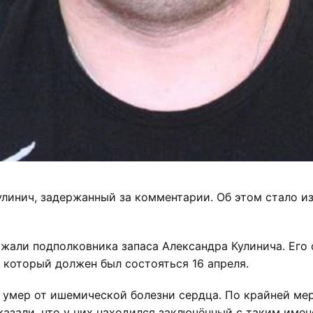
улинич, задержанный за комментарии. Об этом стало и
жали подполковника запаса Александра Кулинича. Его 
 который должен был состояться 16 апреля.
умер от ишемической болезни сердца. По крайней мере
азали, что у них находился заключённый с таким имен