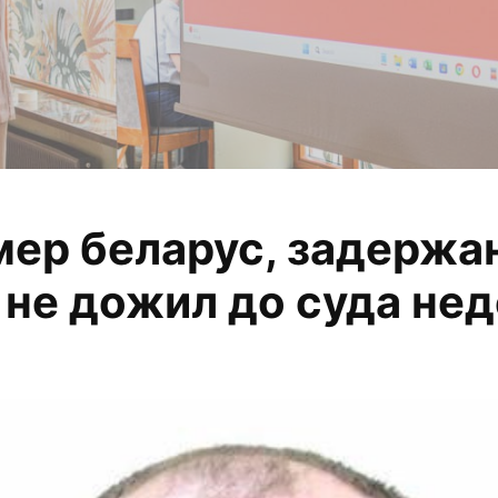
мер беларус, задержа
 анализируем, из
 не дожил до суда не