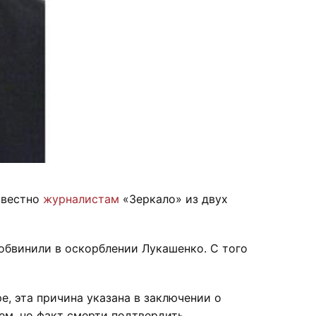
звестно
журналистам
«Зеркало» из двух
обвинили в оскорблении Лукашенко. С того
, эта причина указана в заключении о
ем, но факт смерти подтвердить