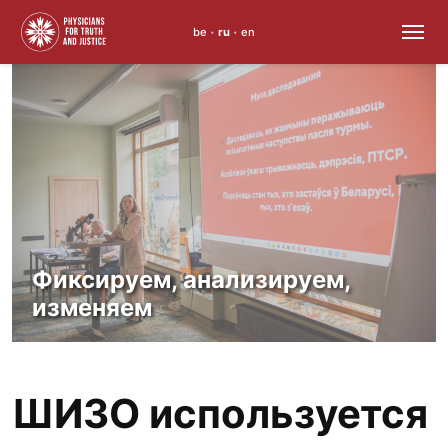
be
ru
en
•
•
Skip
to
content
Фиксируем, анализируем,
изменяем
ШИЗО используется