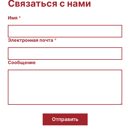
Связаться с нами
И
Имя
*
м
я
E
m
Электронная почта
*
a
i
l
С
Сообщение
о
о
б
щ
е
н
и
е
Отправить