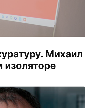
П
куратуру. Михаил
меняем
а
 изоляторе