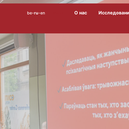
О нас
Исследован
be
ru
en
Menu
•
•