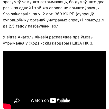
зразумеў чаму яго затрымваюць, бо думаў, што два
разы па адной і той жа справе не арыштоўваюць.
Яго звінавацілі па ч. 2 арт. 363 КК РБ (супраціў
супрацоўніку органаў унутраных спраў) і прысудзілі
да 2,5 гадоў пазбаўленні волі.
У відэа Анатоль Хіневіч распавядае пра ўмовы
ўтрымання ў Жодзінскім карцары і ШІЗА ПК-3.