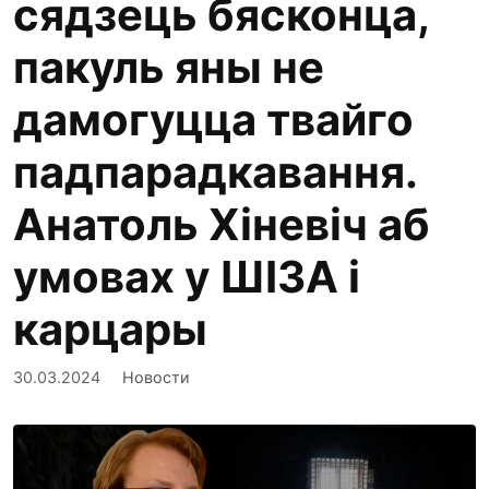
сядзець бясконца,
пакуль яны не
дамогуцца твайго
падпарадкавання.
Анатоль Хіневіч аб
умовах у ШІЗА і
карцары
30.03.2024
Новости