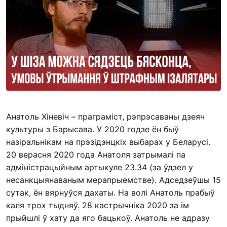
Анатоль Хіневіч – праграміст, рэпрэсаваны дзеяч
культуры з Барысава. У 2020 годзе ён быў
назіральнікам на прэзідэнцкіх выбарах у Беларусі.
20 верасня 2020 года Анатоля затрымалі па
адміністрацыйным артыкуле 23.34 (за ўдзел у
несанкцыянаваным мерапрыемстве). Адседзеўшы 15
сутак, ён вярнуўся дахаты. На волі Анатоль прабыў
каля трох тыдняў. 28 кастрычніка 2020 за ім
прыйшлі ў хату да яго бацькоў. Анатоль не адразу