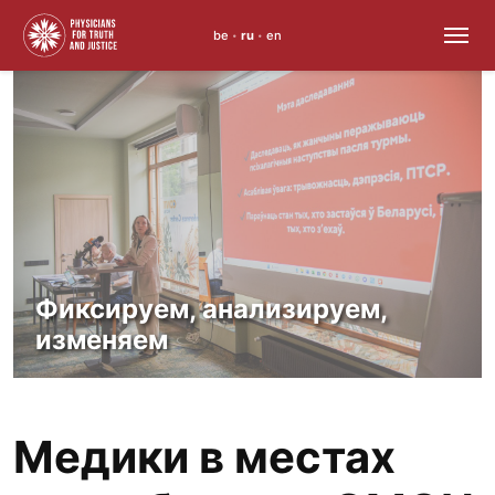
be
ru
en
•
•
Skip
to
content
Фиксируем, анализируем,
изменяем
Медики в местах