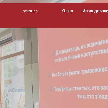
О нас
Исследован
be
ru
en
Menu
•
•