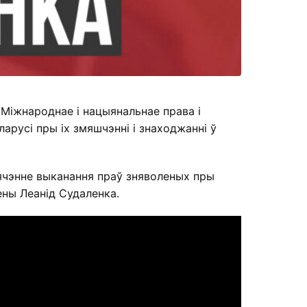
 Міжнароднае і нацыянальнае права і
арусі пры іх змяшчэнні і знаходжанні ў
пячэнне выканання праў зняволеных пры
ены Леанід Судаленка.