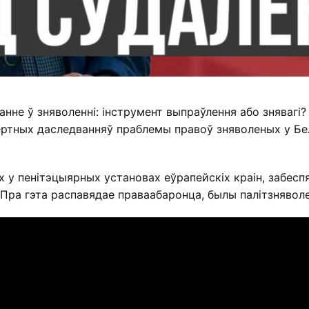
не ў зняволенні: інструмент выпраўлення або знявагі?
пертных даследванняў праблемы правоў зняволеных у Бел
х у пенітэцыярных установах еўрапейскіх краін, забес
 Пра гэта распавядае праваабаронца, былы палітзнявол