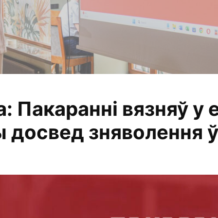
: Пакаранні вязняў у 
 анализируем, из
ты досвед зняволення ў