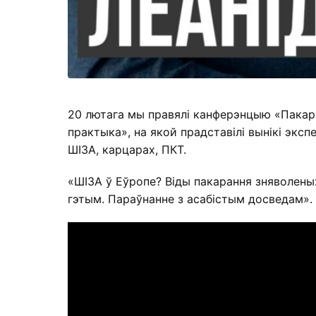
20 лютага мы правялі канферэнцыю «Пакаран
практыка», на якой прадставілі вынікі экс
ШІЗА, карцарах, ПКТ.
«ШІЗА ў Еўропе? Віды пакарання зняволены
гэтым. Параўнанне з асабістым досведам».