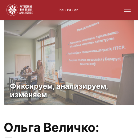
be
ru
en
•
•
Skip
to
content
Фиксируем, анализируем,
изменяем
Ольга Величко: