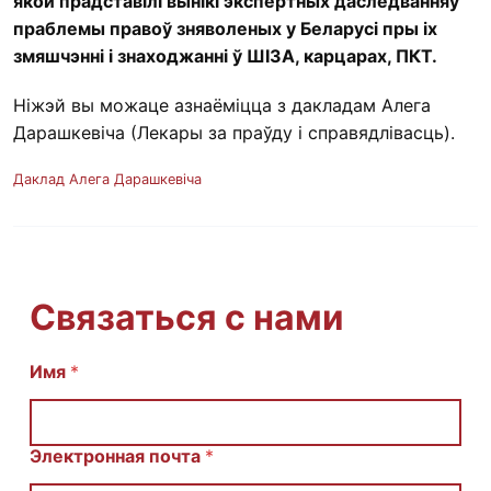
якой прадставілі вынікі экспертных даследванняў
праблемы правоў зняволеных у Беларусі пры іх
змяшчэнні і знаходжанні ў ШІЗА, карцарах, ПКТ.
Ніжэй вы можаце азнаёміцца з дакладам Алега
Дарашкевіча (Лекары за праўду і справядлівасць).
Даклад Алега Дарашкевіча
Связаться с нами
Имя
E
*
m
a
i
l
Электронная почта
*
И