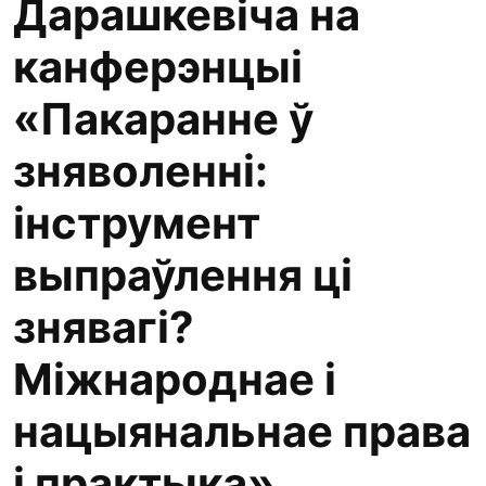
Дарашкевіча на
канферэнцыі
«Пакаранне ў
зняволенні:
інструмент
выпраўлення ці
знявагі?
Міжнароднае і
нацыянальнае права
і практыка»