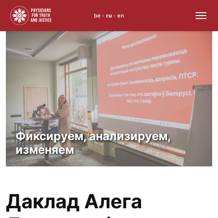
be
ru
en
•
•
Skip
to
content
Фиксируем, анализируем,
изменяем
Даклад Алега