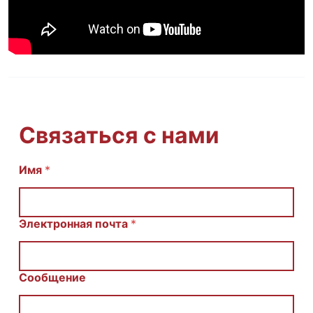
Связаться с нами
С
Имя
*
о
о
б
щ
Электронная почта
*
е
н
и
е
Сообщение
E
m