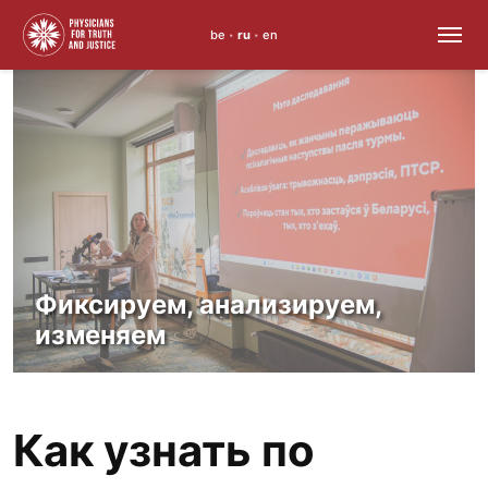
be
ru
en
•
•
Skip
to
content
Фиксируем, анализируем,
изменяем
Как узнать по