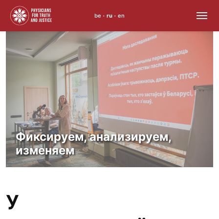
be
ru
en
•
•
Skip
to
content
Фиксируем, анализируем,
изменяем
У