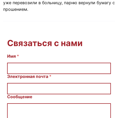
уже перевозили в больницу, парню вернули бумагу с
прошением.
Связаться с нами
И
Имя
*
м
я
С
о
Электронная почта
*
о
б
щ
е
Сообщение
н
и
е
E