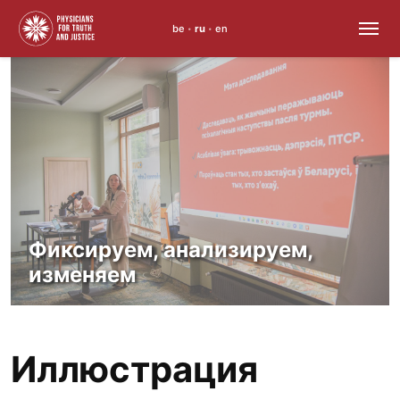
be
ru
en
•
•
Skip
to
content
Фиксируем, анализируем,
изменяем
Иллюстрация