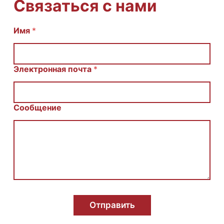
Связаться с нами
Имя
E
*
m
a
i
l
Электронная почта
*
С
о
о
б
Сообщение
щ
е
н
и
е
И
м
я
Отправить