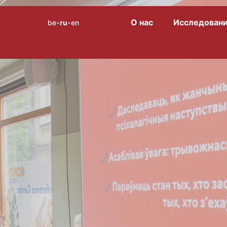
О нас
Исследован
be
ru
en
Menu
•
•