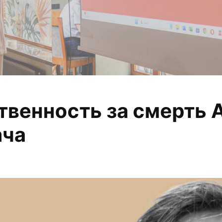
ственность за смерть
 анализируем, из
ача