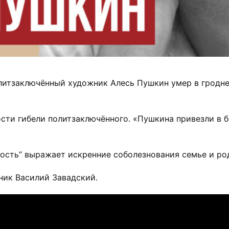
олитзаключённый художник Алесь Пушкин умер в гродне
ти гибели политзаключённого. «Пушкина привезли в 
вость” выражает искренние соболезнования семье и ро
ник Василий Завадский.