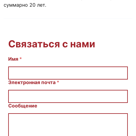
суммарно 20 лет.
Связаться с нами
E
Имя
*
m
a
i
l
Электронная почта
*
И
м
я
С
Сообщение
о
о
б
щ
е