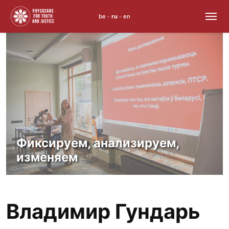
be
ru
en
•
•
Skip
to
content
Фиксируем, анализируем,
изменяем
Владимир Гундарь