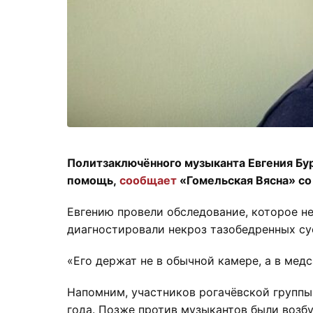
Политзаключённого музыканта Евгения Бу
помощь,
сообщает
«Гомельская Вясна» со
Евгению провели обследование, которое н
диагностировали некроз тазобедренных су
«Его держат не в обычной камере, а в ме
Напомним, участников рогачёвской группы
года. Позже против музыкантов были возб