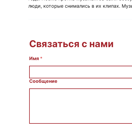
люди, которые снимались в их клипах. Муз
Связаться с нами
Имя
С
*
о
о
б
щ
Сообщение
е
н
и
е
И
м
я
E
m