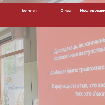
О нас
Исследован
be
ru
en
Menu
•
•