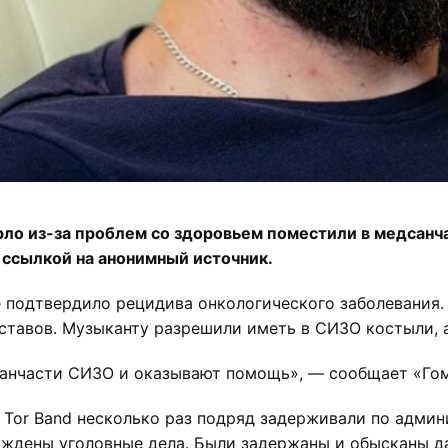
рло из-за проблем со здоровьем поместили в медсан
 ссылкой на анонимный источник.
е подтвердило рецидива онкологического заболевания.
ставов. Музыканту разрешили иметь в СИЗО костыли, 
дсанчасти СИЗО и оказывают помощь», — сообщает «Гом
 Tor Band несколько раз подряд задерживали по админ
уждены уголовные дела. Были задержаны и обысканы да