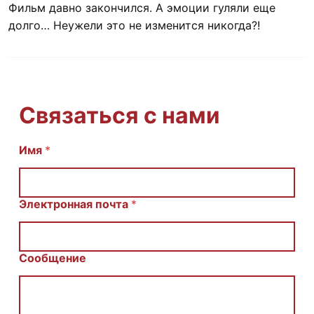
Фильм давно закончился. А эмоции гуляли еще
долго… Неужели это не изменится никогда?!
Связаться с нами
Имя
E
*
m
a
i
l
Электронная почта
*
И
м
я
С
Сообщение
о
о
б
щ