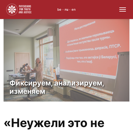
be
ru
en
•
•
Skip
to
content
Фиксируем, анализируем,
изменяем
«Неужели это не