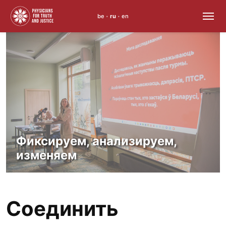
be
ru
en
•
•
Skip
to
content
Фиксируем, анализируем,
изменяем
Соединить