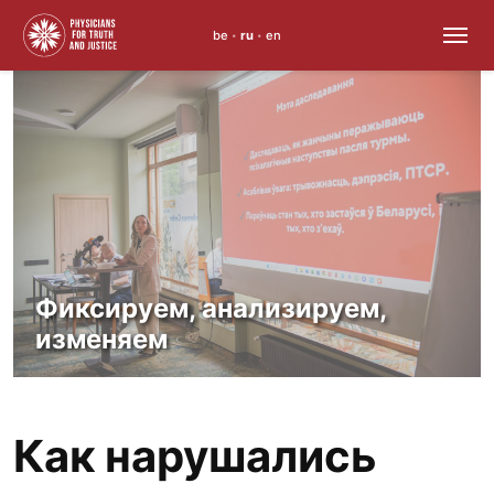
be
ru
en
•
•
Skip
to
content
Фиксируем, анализируем,
изменяем
Как нарушались