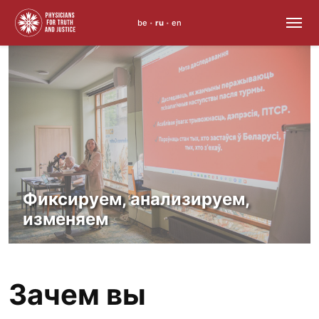
be
ru
en
•
•
Skip
to
content
Фиксируем, анализируем,
изменяем
Зачем вы