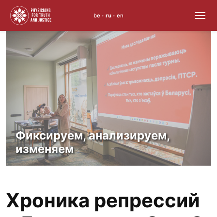
be
ru
en
•
•
Skip
to
content
Фиксируем, анализируем,
изменяем
Хроника репрессий